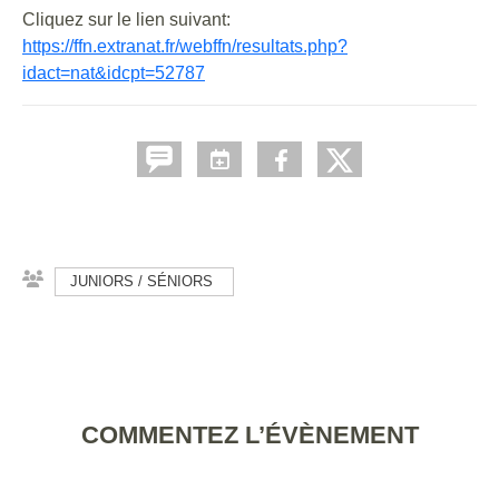
Cliquez sur le lien suivant:
https://ffn.extranat.fr/webffn/resultats.php?
idact=nat&idcpt=52787
JUNIORS / SÉNIORS
COMMENTEZ L’ÉVÈNEMENT