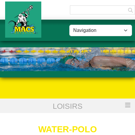
Panneau de gestion des cookies
LOISIRS
Accueil
Water-Polo
WATER-POLO